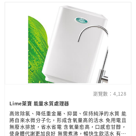
瀏覽數：4,128
Lime萊寶 能量水質處理器
高效除氯、降低重金屬、抑菌、保持純淨的水質 能
將自來水微分子化，形成含氧量高的活水 免用電且
無廢水排放，省水省電 含氧量愈高，口感愈甘醇，
使身體代謝更加良好 無需煮沸，暢快生飲活水 有效