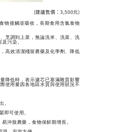
(建議售價：3,500元)
食物接觸並吸收，長期食用含氯食物
從洗滌、烹調到上菜，無論洗米、洗菜、洗
害及污染。
強，高效清潔殘留農藥及化學劑、降低
流量降低時，表示濾芯已塞滿雜質影響
實際使用量因各地區水質與使用狀況不
出。
鎖緊即可使用。
，易沖脫農藥，食物保鮮期增長。
F認證，安裝方便。