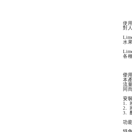
使
對
Li
水
L
各
使
本
流
同
安
1
2
3
功
特