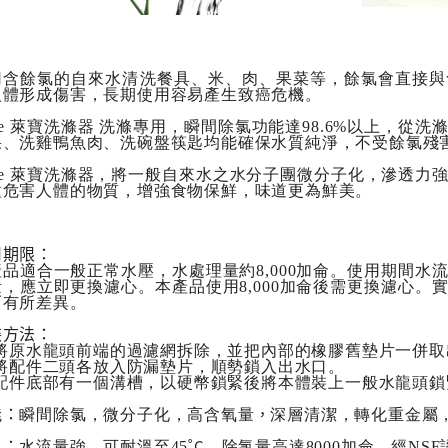
用含餘氯的自來水清洗餐具、米、肉、果菜等，餘氯會直接與
人體形成傷害，長期使用容易產生致癌危機。
me 萊寶洗滌器 洗滌專用，瞬間除氯功能達98.6%以上，
果、洗雞鴨魚肉、洗碗盤筷匙均能確保水質純淨，不受餘氯殘
ime 萊寶洗滌器，將一般自來水之水分子團微分子化，滲透力
種危害人體的物質，增強食物保鮮，味道更為鮮美。
用期限：
產品適合一般正常水壓，水處理量約8,000加侖。使用期間水
量，應立即更換濾心。本產品使用8,000加侖後需更換濾心。
而有所差異。
裝方法：
. 將原水龍頭前端的過濾網拆除，並把內部的橡膠舊墊片一併取
. 將配件二頭各放入防漏墊片，順勢鎖入出水口。
. 配件底部有一個溝槽，以硬幣鎖緊後將本體裝上一般水龍頭
能：
，
瞬間除氯，微分子化，高含氧量
深層清潔，轉化重金屬
色：
˚C
水流量強，可耐溫至45
，除氯量高達8000加侖，經NS