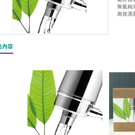
無氯純
高效清
品內容