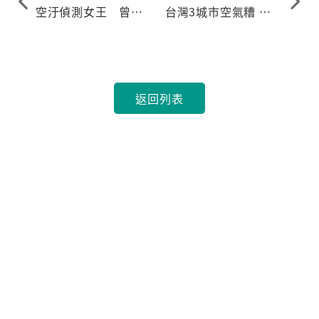
空汙偵測女王 曾婷
台灣3城市空氣糟 全
婷年逾50才創業
球前十差
返回列表