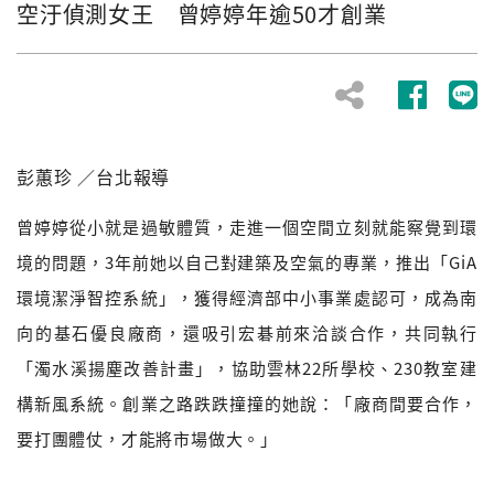
空汙偵測女王 曾婷婷年逾50才創業
彭蕙珍 ／台北報導
曾婷婷從小就是過敏體質，走進一個空間立刻就能察覺到環
境的問題，3年前她以自己對建築及空氣的專業，推出「GiA
環境潔淨智控系統」，獲得經濟部中小事業處認可，成為南
向的基石優良廠商，還吸引宏碁前來洽談合作，共同執行
「濁水溪揚塵改善計畫」，協助雲林22所學校、230教室建
構新風系統。創業之路跌跌撞撞的她說：「廠商間要合作，
要打團體仗，才能將市場做大。」