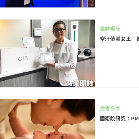
媒體曝光
空汙偵測女王 
文章分享
國衛院研究：PM