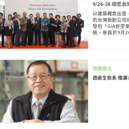
9/26-28 印尼
以建築概念出發
的台灣新創公司
發的「GiA好
統，參與於9月2
灣形象展 TAIWAN
建
媒體曝光
透過生態系 推