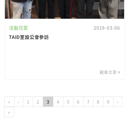
活動花絮
2019-03-06
TAID室設公會參訪
觀看文章
«
‹
1
2
3
4
5
6
7
8
9
›
»