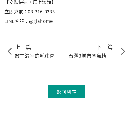
【安裝快速，馬上諮詢】
立即來電：03-316-0333
LINE客服：@giahome
上一篇
下一篇
放在浴室的毛巾會發
台灣3城市空氣糟 全
臭嗎？Hidoo石墨烯
球前十差
智能防潮膜幫你解決
發臭的問題
返回列表