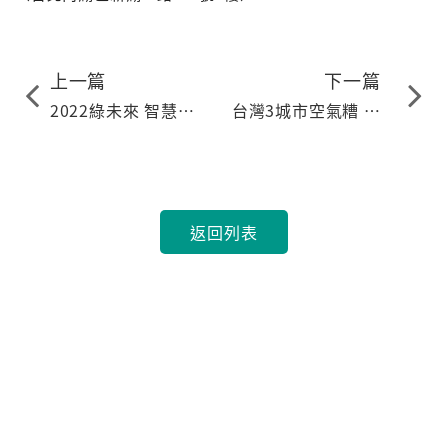
上一篇
下一篇
2022綠未來 智慧綠
台灣3城市空氣糟 全
能創新與新創展
球前十差
返回列表