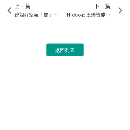
上一篇
下一篇
曾姐好空氣｜開了空
Hidoo石墨烯智能防
氣清淨機還是在過
潮膜－創辦人的話
敏？
返回列表