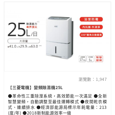
瀏覽數：1,947
【三菱電機】變頻除濕機25L
●革命性三重除溼系統，高效節能一次滿足 ●全新
智慧變頻，自動調整至最佳運轉模式 ●夜間乾衣模
式、連續排水 ●經濟部能源局標示年耗電量：213
(度/年) ●2018新制能源效率一級