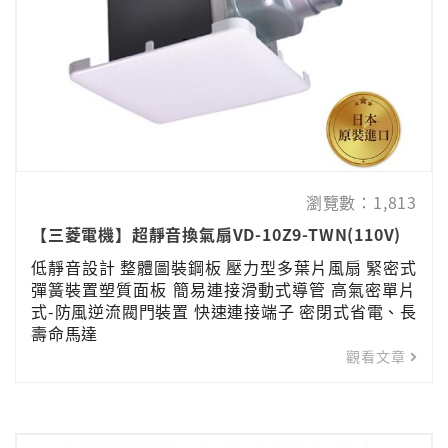
瀏覽數：1,813
【三菱電機】超靜音換氣扇VD-10Z9-TWN(110V)
低靜音設計 整體圖裝鋼板 壓力型多葉片風扇 緊密式
彈簧裝置塑質面板 簡易連接滑動式導管 高氣密單片
式-防風逆流閥門裝置 快速連接端子 密閉式省電、長
壽命馬達
觀看文章