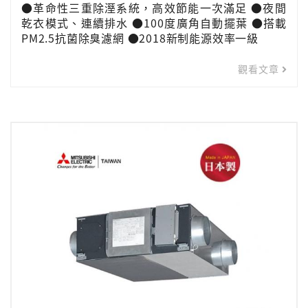
●革命性三重除溼系統，高效節能一次滿足 ●夜間
乾衣模式、連續排水 ●100度廣角自動擺葉 ●搭載
PM2.5抗菌除臭濾網 ●2018新制能源效率一級
觀看文章