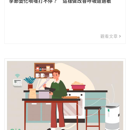
季節變化噴嚏打不停？ 這樣做改善呼吸道過敏
觀看文章