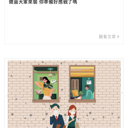
黴菌大軍來襲 你準備好應戰了嗎
觀看文章