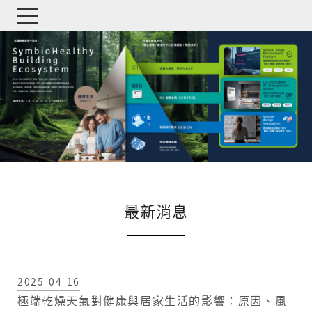
P
N
r
e
e
x
v
t
i
o
u
s
最新消息
2025-04-16
極端乾燥天氣對健康與居家生活的影響：原因、風