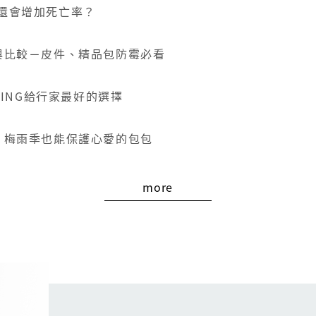
還會增加死亡率？
與比較－皮件、精品包防霉必看
VING給行家最好的選擇
，梅雨季也能保護心愛的包包
more