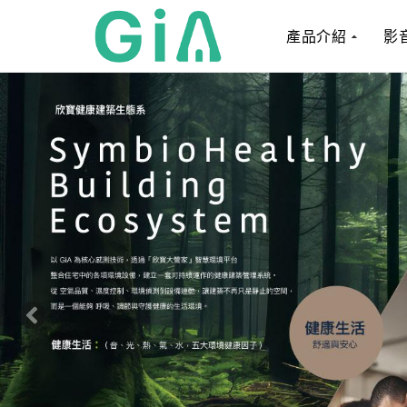
產品介紹
影
P
r
e
v
i
o
u
s